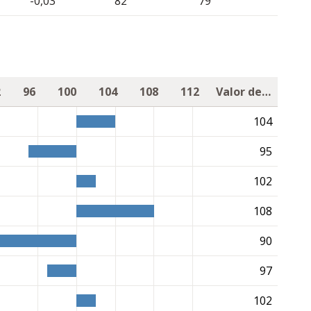
-0,03
82
79
2
96
100
104
108
112
Valor de cría
104
95
102
108
90
97
102