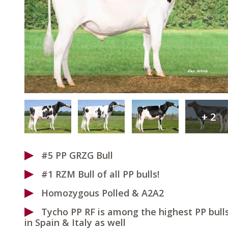
+
2
#5 PP GRZG Bull
#1 RZM Bull of all PP bulls!
Homozygous Polled & A2A2
Tycho PP RF is among the highest PP bull
in Spain & Italy as well