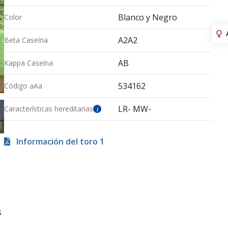
Blanco y Negro
Color
A2A2
Beta Caseína
AB
Kappa Caseína
534162
Código aAa
LR- MW-
Características hereditarias
i
Información del toro 1
s