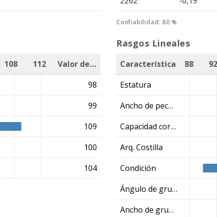
2262
-0,19
confiabilidad: 80 %
Rasgos Lineales
108
112
Valor de cría
Característica
88
9
98
Estatura
99
Ancho de pecho
109
Capacidad corporal
100
Arq. Costilla
104
Condición
Ángulo de grupa
Ancho de grupa