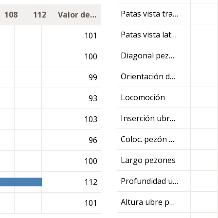
Patas vista trasera
108
112
Valor de cría
Patas vista lateral
101
Diagonal pezuña
100
Orientación de las patas delanteras
99
Locomoción
93
Inserción ubre ant.
103
Coloc. pezón ant.
96
Largo pezones
100
Profundidad ubre
112
Altura ubre post.
101